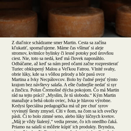
Čremošné
Žitavany – Polun Čremošné (96 km, 1 hodina 10
minút)
Z diaľnice schádzame smer Martin. Cesta sa začína
kľukatiť, spomaľujeme. Máme čas všímať si aleje
stromov, kvitnúce bylinky či lesné potoky pod úrovňou
ciest. Nie, toto sa nedá, keď má človek naponáhlo.
Odbáčame, až keď sa nám pred očami začne rozprestierať
Turiec obklopený Malou a Veľkou Fatrou. Vlnité svahy,
obrie lúky, kde sa s vôňou prírody a hôr pasú ovce
Martina a Ivky Necpálovcov. Bolo by čudné prejsť týmto
krajom bez návštevy salaša. A ešte čudnejšie nedať si syr
a žinčicu. Polun Čremošné dýcha pokojom. Čo má Martin
rád na tejto práci? „Myslím, že tú slobodu.“ Kým Martin
manažuje a behá okolo oviec, Ivka je hlavou výrobne.
Kedysi špeciálna pedagogička má už pre chuť syrov
vyvinutý šiesty zmysel. Cíti v ňom, na čom sa ich ovečky
pásli. Či to bolo zimné seno, alebo lúky lúčnych kvetov.
„Máj je vždy šialený,“ vedia presne, čo ich onedlho čaká.
Priamo na salaši si môžete kúpiť ich produkty. Bryndza,