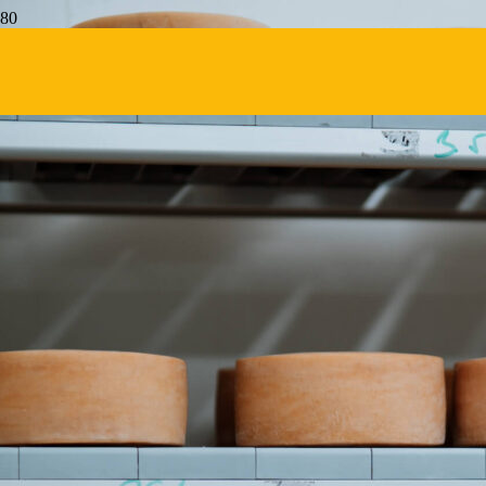
Dolce výlety
Stretne sa srnka, ovce a zmrzlina…
Syráreň Polun Čremošné
Syráreň Polun
Čremošné