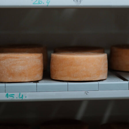
1. zastávka
Syráreň Polun