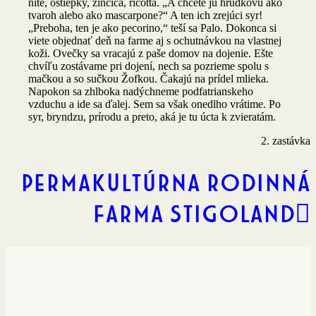
nite, oštiepky, žinčica, ricotta. „A chcete ju hrudkovú ako
tvaroh alebo ako mascarpone?“ A ten ich zrejúci syr!
„Preboha, ten je ako pecorino,“ teší sa Palo. Dokonca si
viete objednať deň na farme aj s ochutnávkou na vlastnej
koži. Ovečky sa vracajú z paše domov na dojenie. Ešte
chvíľu zostávame pri dojení, nech sa pozrieme spolu s
mačkou a so sučkou Žofkou. Čakajú na prídel mlieka.
Napokon sa zhlboka nadýchneme podfatrianskeho
vzduchu a ide sa ďalej. Sem sa však onedlho vrátime. Po
syr, bryndzu, prírodu a preto, aká je tu úcta k zvieratám.
2. zastávka
Permakultúrna rodinná
farma Stigoland