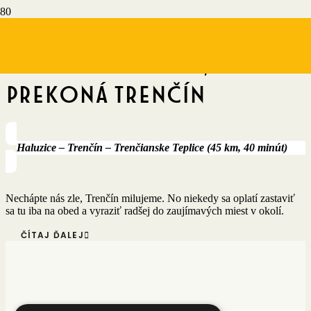
1. zastávka
Okolie Trenčína, ktoré
prekoná Trenčín
Haluzice – Trenčín – Trenčianske Teplice (45 km, 40 minút)
Nechápte nás zle, Trenčín milujeme. No niekedy sa oplatí zastaviť
sa tu iba na obed a vyraziť radšej do zaujímavých miest v okolí.
ČÍTAJ ĎALEJ