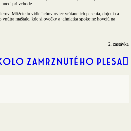
i hneď pri vchode.
tierov. Môžete tu vidieť chov oviec vrátane ich pasenia, dojenia a
 vnútra maštale, kde si ovečky a jahniatka spokojne hovejú na
2. zastávka
kolo zamrznutého plesa