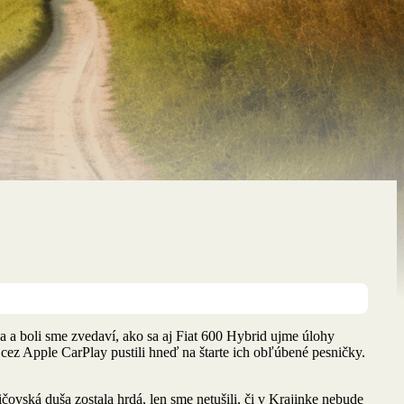
 a boli sme zvedaví, ako sa aj Fiat 600 Hybrid ujme úlohy
z Apple CarPlay pustili hneď na štarte ich obľúbené pesničky.
ovská duša zostala hrdá, len sme netušili, či v Krajinke nebude