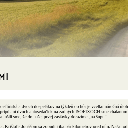
mi
deťúriská a dvoch dospelákov na týždeň do hôr je vcelku náročná úloha
 pripútaní dvoch autosedačiek na zadných ISOFIXOCH sme chalanom ce
 tušili sme, že do našej prvej zastávky dorazíme „na šupu“.
Krištof s Jonášom sa zobudili iba pár kilometrov pred ním. Naša rodič