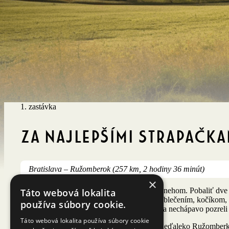
1. zastávka
Za najlepšími strapačka
Bratislava – Ružomberok (257 km, 2 hodiny 36 minút)
×
Na náš prvý Dolce Výlet sme sa vybrali za snehom. Pobaliť dve 
Táto webová lokalita
rodinného auta. Po nabalení kufra zimným oblečením, kočíkom,
používa súbory cookie.
Zaspali, naraz – my s Hankou sme sa na seba nechápavo pozreli a
Táto webová lokalita používa súbory cookie
Našou prvou zastávkou bol Salaš Krajinka neďaleko Ružomberka. 