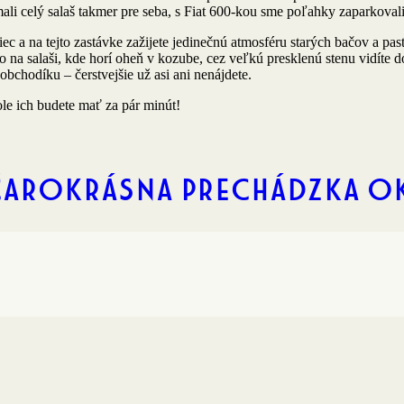
mali celý salaš takmer pre seba, s Fiat 600-kou sme poľahky zaparkoval
ec a na tejto zastávke zažijete jedinečnú atmosféru starých bačov a pas
a salaši, kde horí oheň v kozube, cez veľkú presklenú stenu vidíte do
bchodíku – čerstvejšie už asi ani nenájdete.
le ich budete mať za pár minút!
Čarokrásna prechádzka o