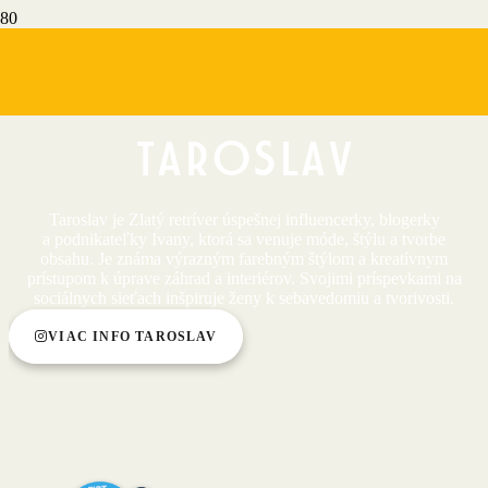
Dolce výlety
Taroslav
Taroslav
Taroslav je Zlatý retríver úspešnej influencerky, blogerky
a podnikateľky Ivany, ktorá sa venuje móde, štýlu a tvorbe
obsahu. Je známa výrazným farebným štýlom a kreatívnym
prístupom k úprave záhrad a interiérov. Svojimi príspevkami na
sociálnych sieťach inšpiruje ženy k sebavedomiu a tvorivosti.
VIAC INFO TAROSLAV