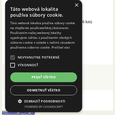
×
so
Ivanou Stanclovou
a
Fiat 600
Táto webová lokalita
používa súbory cookie.
Bratislava – Holíč – Smolenice – Trnava (156 km)
Táto webová lokalita používa súbory cookie
na zlepšenie používateľskej skúsenosti.
Používaním našej webovej lokality
Záhorské Benátky
vyjadrujete súhlas s používaním všetkých
Il castello di Smolenice
súborov cookie v súlade s našimi zásadami
používania súborov cookie.
Prečítať viac
Slovenský malý Rím
NEVYHNUTNE POTREBNÉ
VIAC O CESTE
VÝKONNOSŤ
PRIJAŤ VŠETKO
ODMIETNUŤ VŠETKO
Cookies
ZOBRAZIŤ PODROBNOSTI
POWERED BY COOKIESCRIPT
keyboard_arrow_up