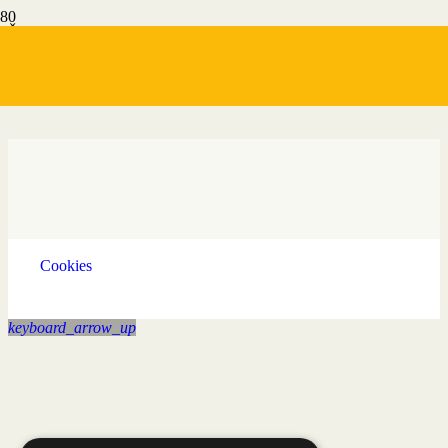
Štart
Žitavany
Cookies
keyboard_arrow_up