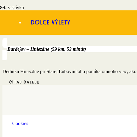
3. zastávka
Dolce výlety
Sladká bodka na záver v
Bardejov – Hniezdne (59 km, 53 minút)
Dedinka Hniezdne pri Starej Ľubovni toho ponúka omnoho viac, ako 
ČÍTAJ ĎALEJ
Cookies