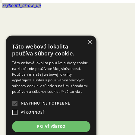
keyboard_arrow_up
×
Táto webová lokalita
používa súbory cookie.
Táto webová lokalita používa súbory cookie
na zlepšenie používateľskej skúsenosti.
Používaním našej webovej lokality
vyjadrujete súhlas s používaním všetkých
súborov cookie v súlade s našimi zásadami
používania súborov cookie.
Prečítať viac
NEVYHNUTNE POTREBNÉ
VÝKONNOSŤ
PRIJAŤ VŠETKO