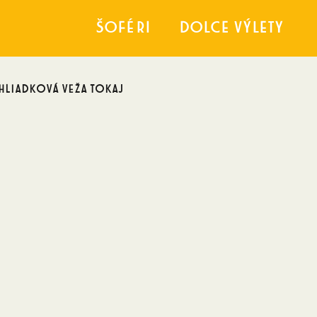
Šoféri
Dolce výlety
yhliadková veža Tokaj