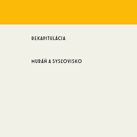
Rekapitulácia
Muráň a sysľovisko