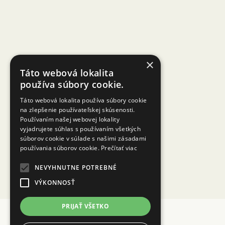
×
Táto webová lokalita
používa súbory cookie.
Táto webová lokalita používa súbory cookie
na zlepšenie používateľskej skúsenosti.
Používaním našej webovej lokality
vyjadrujete súhlas s používaním všetkých
súborov cookie v súlade s našimi zásadami
používania súborov cookie.
Prečítať viac
NEVYHNUTNE POTREBNÉ
VÝKONNOSŤ
PRIJAŤ VŠETKO