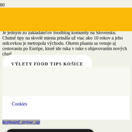
Food Tips Košice
Je jedným zo zakladateľov foodblog komunity na Slovensku.
Chutné tipy na skvelé miesta prináša už viac ako 10 rokov a jeho
srdcovkou je metropola východu. Okrem písania sa venuje aj
cestovaniu po Európe, ktoré ide ruka v ruke s objavovaním nových
chutí.
VÝLETY FOOD TIPS KOŠICE
Cookies
keyboard_arrow_up